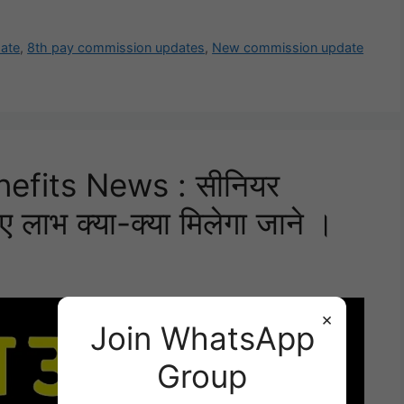
ate
,
8th pay commission updates
,
New commission update
nefits News : सीनियर
ए लाभ क्या-क्या मिलेगा जाने ।
×
Join WhatsApp
Group