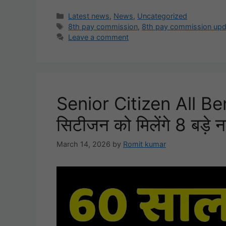
Categories
Latest news
,
News
,
Uncategorized
Tags
8th pay commission
,
8th pay commission upd
Leave a comment
Senior Citizen All Be
सिटीजन को मिलेंगे 8 बड़े न
March 14, 2026
by
Romit kumar