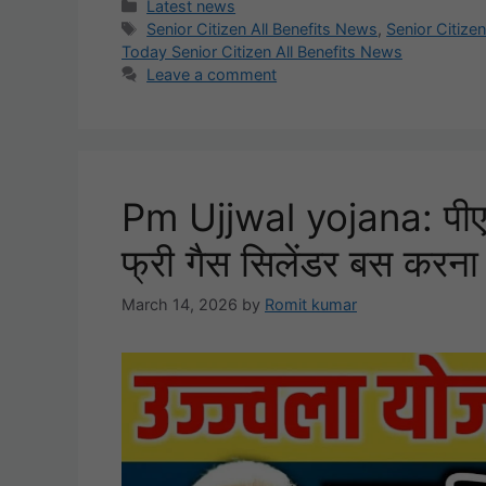
Categories
Latest news
Tags
Senior Citizen All Benefits News
,
Senior Citize
Today Senior Citizen All Benefits News
Leave a comment
Pm Ujjwal yojana: पीएम
फ्री गैस सिलेंडर बस करना
March 14, 2026
by
Romit kumar