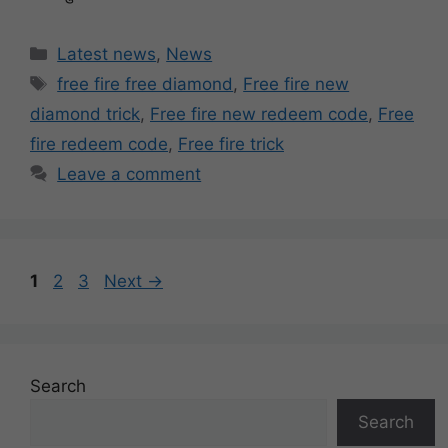
Categories
Latest news
,
News
Tags
free fire free diamond
,
Free fire new
diamond trick
,
Free fire new redeem code
,
Free
fire redeem code
,
Free fire trick
Leave a comment
Page
Page
Page
1
2
3
Next
→
Search
Search