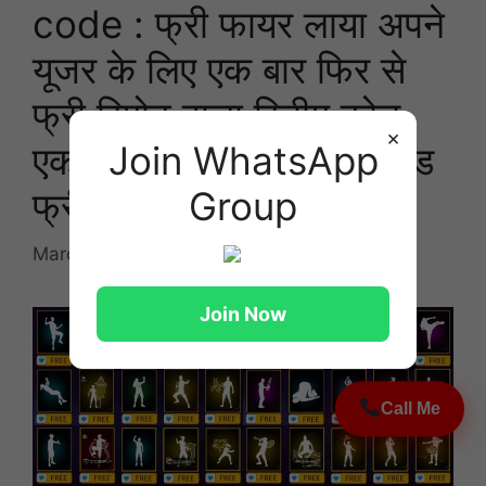
code : फ्री फायर लाया अपने
यूजर के लिए एक बार फिर से
फ्री रिमोट वाला रिडीम कोड
×
Join WhatsApp
एक बार उसे करने पर सारे मोड
Group
फ्री
March 14, 2026
by
Romit kumar
Join Now
Call Me