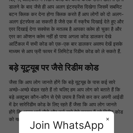
डालने के बाद जैसे ही आप अलग इंटरफ्रेंस दिखेगा जिसमें सबमिट
बटन क्लिक कर देना होगा क्लिक करते हैं आप लोगों को दो अलग-
अलग इंटरफेस आ सकती है जैसे एक में स्क्रैच दिखाई देते हुए और
एरर दिखाई देगा सक्सेस के मतलब है आपका क्लेम हो चुका है और
एरर का ऑप्शन क्लेम नहीं हो पाया अगला कोड डालकर देखे
आर्टिकल में सभी कोड को एक-एक बार डालकर अवश्य देखें इसके
माध्यम से आप फ्री फायर में लिमिटेड रिडीम कोड को ले सकते हैं.
बड़े यूट्यूब पर जैसे रिडीम कोड
जैसा कि आप लोग जानते होंगे कि बड़े यूट्यूब के पास कई सारे
अच्छे-अच्छे बंडल रहते हैं तो चलिए हम आप लोग को बताते हैं कि
बड़े अक्टूबर कौन-कौन से ऐसे उपाय है जिसे कर कर अपनी आईडी
में ढेर सारेरिडीम कोड के लिए रहते हैं जैसा कि आप लोग जानते
होंगे कि अज्जू भाई जैसे और कई सारे ऐसे यूट्यूब हैं जो रिडीम कोड
×
को यह याद करके पढ़ कर रिडीम कोड लेते हैं.
Join WhatsApp