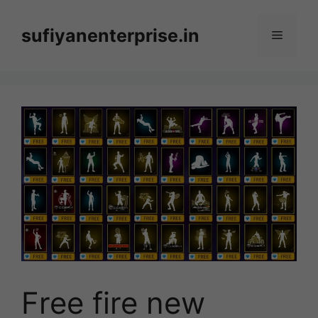
Skip
to
sufiyanenterprise.in
Menu
content
Free fire new