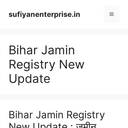
Skip
to
sufiyanenterprise.in
Menu
content
Bihar Jamin
Registry New
Update
Bihar Jamin Registry
New Update : जमीन