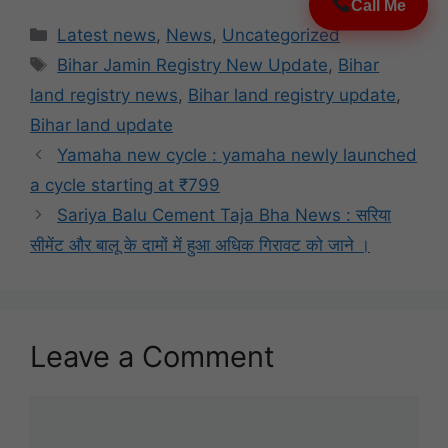
Call Me
Categories
Latest news
,
News
,
Uncategorized
Tags
Bihar Jamin Registry New Update
,
Bihar
land registry news
,
Bihar land registry update
,
Bihar land update
Yamaha new cycle : yamaha newly launched
a cycle starting at ₹799
Sariya Balu Cement Taja Bha News : सरिया
सीमेंट और बालू के दामों में हुआ अधिक गिरावट को जाने ।
Leave a Comment
Comment