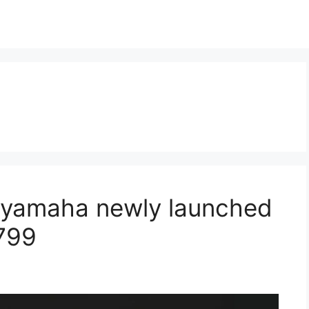
 yamaha newly launched
₹799