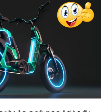
×
Join WhatsApp
Group
Join Now
tion, they instantly connect it with quality,